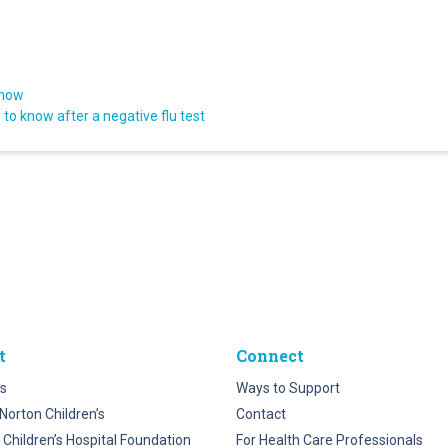
know
to know after a negative flu test
t
Connect
s
Ways to Support
Norton Children’s
Contact
 Children’s Hospital Foundation
For Health Care Professionals